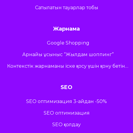
Сатылатын тауарлар тобы
Жарнама
Google Shopping
Арнайы ұсыныс “Жылдам шоппинг”
Контекстік жарнаманы іске қосу үшін қону бетіне арналған ұсыныстар
SEO
SEO оптимизация 3-айдан -50%
SEO оптимизация
SEO қолдау