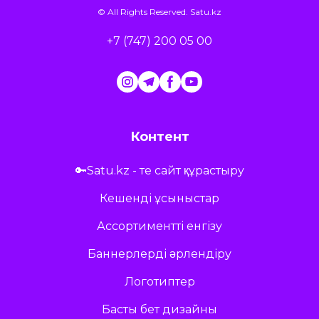
© All Rights Reserved.
Satu.kz
+7 (747) 200 05 00
Контент
🔑Satu.kz - те сайт құрастыру
Кешенді ұсыныстар
Ассортиментті енгізу
Баннерлерді әрлендіру
Логотиптер
Басты бет дизайны