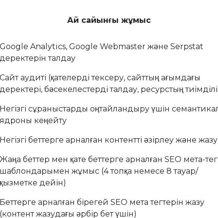
Ай сайынғы жұмыс
Google Analytics, Google Webmaster және Serpstat
деректерін талдау
Сайт аудиті (қателерді тексеру, сайттың ағымдағы
деректері, бәсекелестерді талдау, ресурстың тиімділі
Негізгі сұраныстарды оңтайландыру үшін семантика
ядроны кеңейту
Негізгі беттерге арналған контентті әзірлеу және жазу
Жаңа беттер мен қате беттерге арналған SEO мета-тег
шаблондарымен жұмыс (4 топқа немесе 8 тауар/
қызметке дейін)
Беттерге арналған бірегей SEO мета тегтерін жазу
(контент жазудағы әрбір бет үшін)