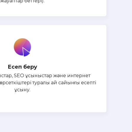
жауаптар беттері).
Есеп беру
тар, SEO ұсыныстар және интернет
рсеткіштері туралы ай сайынғы есепті
ұсыну.