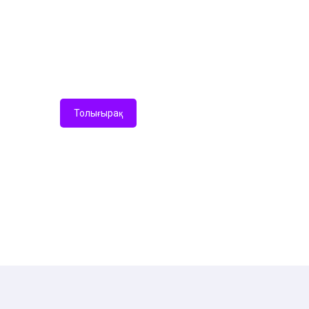
сайттың негізгі беттерінде дайын б
сайттар үшін жарайды (Басты бет, К
ретті және 2-ретті топтар).
Толығырақ
Тапсырыс беру