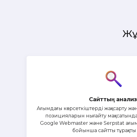
Жұ
Сайттың анализ
Ағымдағы көрсеткіштерді жақсарту жә
позицияларын нығайту мақсатында, 
Google Webmaster және Serpstat ағы
бойынша сайтты тұрақты 