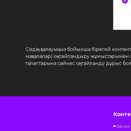
Сіздің қалауыңыз бойынша бірегей контент ж
мақалалар) оңтайландыру жұмыстарымен ауы
талаптарына сәйкес оңтайланду дұрыс бо
Конте
🔑Satu.kz