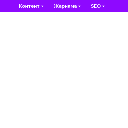
Контент
Жарнама
SEO
у
деу — іздеу
тың позицияларын
мыстар кешені.
лымы бар және