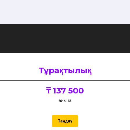
Тұрақтылық
₸ 137 500
айына
Таңдау