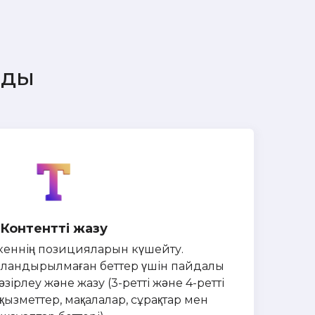
иды
Контентті жазу
кеннің позицияларын күшейту.
айландырылмаған беттер үшін пайдалы
әзірлеу және жазу (3-ретті және 4-ретті
/қызметтер, мақалалар, сұрақтар мен