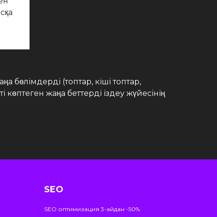
ен
сқа
а бөлімдерді (топтар, кіші топтар,
 көптеген жаңа беттерді іздеу жүйесінің
SEO
SEO оптимизация 3-айдан -50%