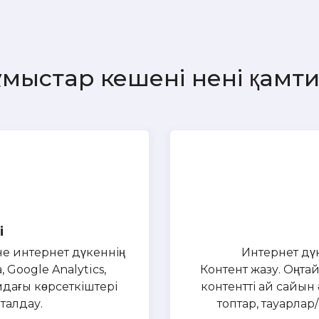
мыстар кешені нені қамт
і
не интернет дүкеннің
Интернет дү
Google Analytics,
Контент жазу. Оңт
мдағы көрсеткіштері
контентті ай сайын 
талдау.
топтар, тауарлар