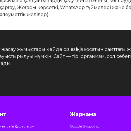
Қосымша қолданбаларды қосу (негізгі өтінім, көшіруд
қорғау, Жоғары көрсеткі, WhatsApp түймелері және ба
әлеуметтік желілер)
асау жұмыстары кейде сіз өзіңіз қосатын сайттағы жаң
стырылуы мүмкін. Сайт — тірі организм, сол себепті
лады.
нт
Жарнама
 - те сайт құрастыру
Google Shopping