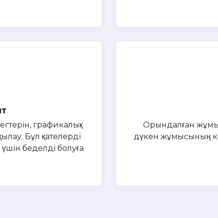
ит
тегтерін, графикалық
Орындалған жұмыс
ылау. Бұл қателерді
дүкен жұмысының кө
 үшін беделді болуға