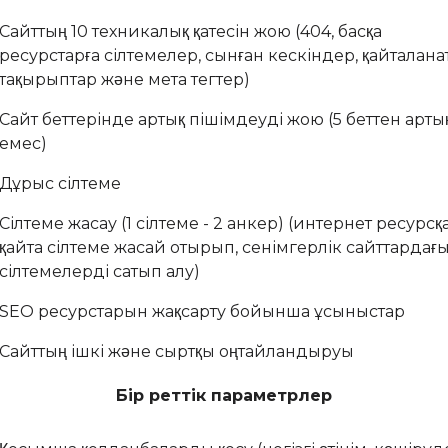
Сайттың 10 техникалық қатесін жою (404, басқа
ресурстарға сілтемелер, сынған кескіндер, қайталан
тақырыптар және мета тегтер)
Сайт беттерінде артық пішімдеуді жою (5 беттен арты
емес)
Дұрыс сілтеме
Сілтеме жасау (1 сілтеме - 2 анкер) (интернет ресурсқ
қайта сілтеме жасай отырып, сенімгерлік сайттардағ
сілтемелерді сатып алу)
SEO ресурстарын жақсарту бойынша ұсыныстар
Сайттың ішкі және сыртқы оңтайландыруы
Бір реттік параметрлер