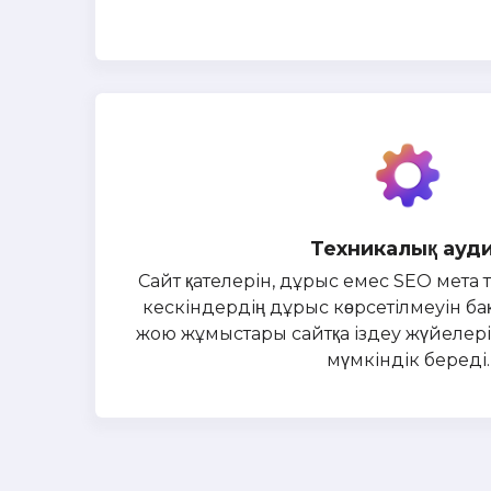
Техникалық ауд
Сайт қателерін, дұрыс емес SEO мета 
кескіндердің дұрыс көрсетілмеуін бақ
жою жұмыстары сайтқа іздеу жүйелері
мүмкіндік береді.