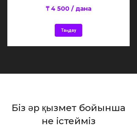
₸ 4 500 / дана
Таңдау
Біз әр қызмет бойынша
не істейміз