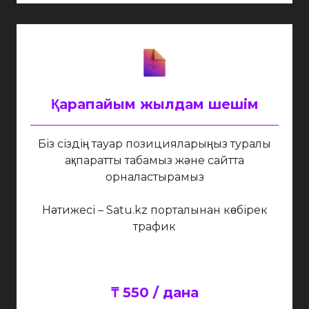
Қарапайым жылдам шешім
Біз сіздің тауар позицияларыңыз туралы
ақпаратты табамыз және сайтта
орналастырамыз
Нәтижесі – Satu.kz порталынан көбірек
трафик
₸ 550 / дана