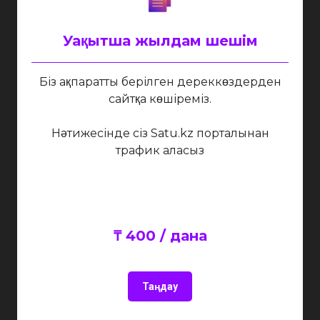
Уақытша жылдам шешім
Біз ақпаратты берілген дереккөздерден
сайтқа көшіреміз.
Нәтижесінде сіз Satu.kz порталынан
трафик аласыз
₸ 400 / дана
Таңдау