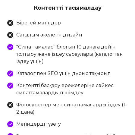
Контентті тасымалдау
Бірегей мәтіндер
Сатылым әкелетін дизайн
"Сипаттамалар" блогын 10 данаға дейін
толтыру және іздеу сұраулары (каталогтан
іздеу үшін)
Каталог пен SEO үшін дұрыс тақырып
Контентті басқару ережелеріне сәйкес
сипаттамаларды пішімдеу
Фотосуреттер мен сипаттамаларды іздеу (1-
2 дана)
Мәтіндерді түзету