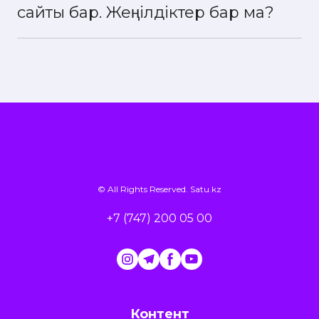
сайты бар. Жеңілдіктер бар ма?
Егер сізде тауарлардың үлкен ассортименті
болса (500-ден астам) және тауарлар туралы
барлық қажетті ақпаратты алуға болатын сайт
болса, сіз ассортиментті жаппай тасымалдау
қызметін пайдалана аласыз (жеке
менеджерден мәліметтерді тексеріңіз).
© All Rights Reserved.
Satu.kz
+7 (747) 200 05 00
Контент