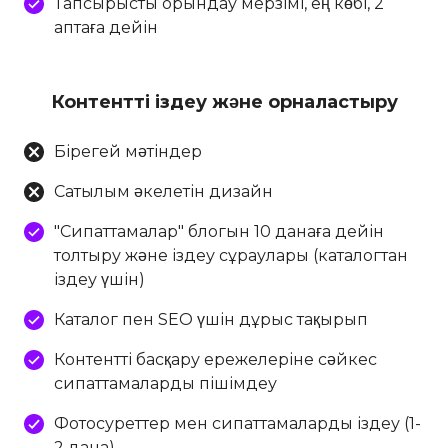
Тапсырысты орындау мерзімі, ең көбі, 2
аптаға дейін
Контентті іздеу және орналастыру
Бірегей мәтіндер
Сатылым әкелетін дизайн
"Сипаттамалар" блогын 10 данаға дейін
толтыру және іздеу сұраулары (каталогтан
іздеу үшін)
Каталог пен SEO үшін дұрыс тақырып
Контентті басқару ережелеріне сәйкес
сипаттамаларды пішімдеу
Фотосуреттер мен сипаттамаларды іздеу (1-
2 дана)