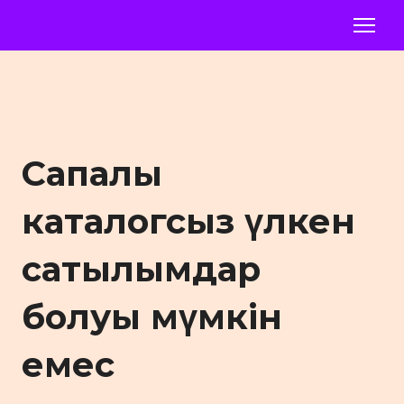
Сапалы
каталогсыз үлкен
сатылымдар
болуы мүмкін
емес