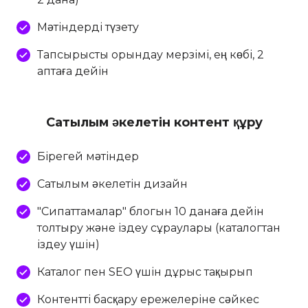
Мәтіндерді түзету
Тапсырысты орындау мерзімі, ең көбі, 2
аптаға дейін
Сатылым әкелетін контент құру
Бірегей мәтіндер
Сатылым әкелетін дизайн
"Сипаттамалар" блогын 10 данаға дейін
толтыру және іздеу сұраулары (каталогтан
іздеу үшін)
Каталог пен SEO үшін дұрыс тақырып
Контентті басқару ережелеріне сәйкес