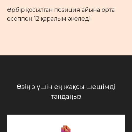
Әрбір қосылған позиция айына орта
есеппен 12 қаралым әкеледі
Өзіңіз үшін ең жақсы шешімді
таңдаңыз