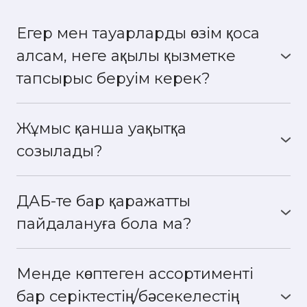
Егер мен тауарларды өзім қоса
алсам, неге ақылы қызметке
тапсырыс беруім керек?
Әрине, егер сізде өнім туралы жеткілікті
ақпарат болса және бос уақытыңыз болса,
Жұмыс қанша уақытқа
ассортиментті өзіңіз қоса аласыз. Бірақ тауар
картасын толтырудан басқа, біздің контент-
созылады?
менеджерлер сипаттамада өзекті негізгі
Ассортиментті қосу 5 жұмыс күні ішінде жүзеге
сұраулар мен тақырыптарды тағайындайды, ал
асырылады.
олар сіздің өніміңізді мақсатты аудиторияға
ДАБ-те бар қаражатты
көрсету үшін өте маңызды.
пайдалануға бола ма?
Иә, сіз оларды пайдалана аласыз немесе шот
жазып, бюджетті қажетті сомаға толтыра аласыз.
Менде көптеген ассортименті
бар серіктестің/бәсекелестің