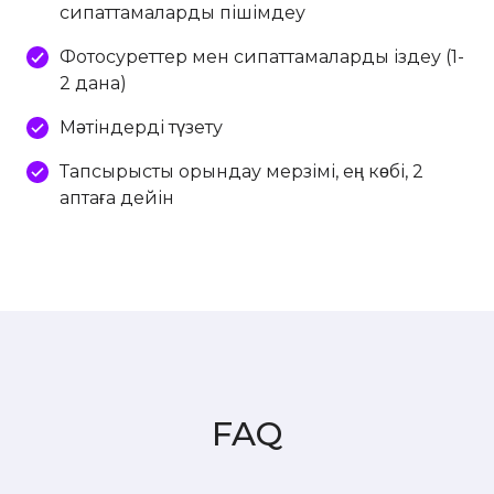
сипаттамаларды пішімдеу
Фотосуреттер мен сипаттамаларды іздеу (1-
2 дана)
Мәтіндерді түзету
Тапсырысты орындау мерзімі, ең көбі, 2
аптаға дейін
FAQ