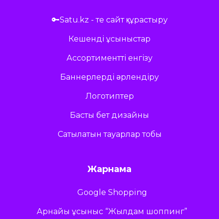
🔑Satu.kz - те сайт құрастыру
Кешенді ұсыныстар
Ассортиментті енгізу
Баннерлерді әрлендіру
Логотиптер
Басты бет дизайны
Сатылатын тауарлар тобы
Жарнама
Google Shopping
Арнайы ұсыныс “Жылдам шоппинг”