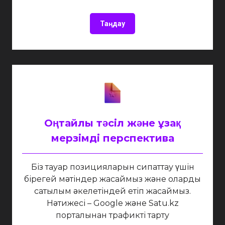
Таңдау
Оңтайлы тәсіл және ұзақ
мерзімді перспектива
Біз тауар позицияларын сипаттау үшін
бірегей мәтіндер жасаймыз және оларды
сатылым әкелетіндей етіп жасаймыз.
Нәтижесі – Google және Satu.kz
порталынан трафикті тарту