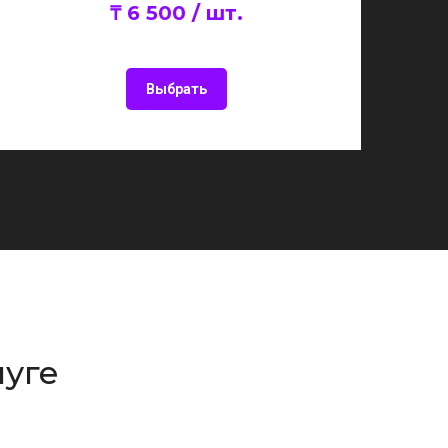
₸ 6 500 / шт.
Выбрать
луге