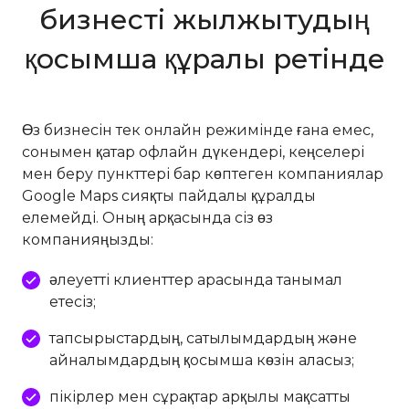
бизнесті жылжытудың
қосымша құралы ретінде
Өз бизнесін тек онлайн режимінде ғана емес,
сонымен қатар офлайн дүкендері, кеңселері
мен беру пункттері бар көптеген компаниялар
Google Maps сияқты пайдалы құралды
елемейді. Оның арқасында сіз өз
компанияңызды:
әлеуетті клиенттер арасында танымал
етесіз;
тапсырыстардың, сатылымдардың және
айналымдардың қосымша көзін аласыз;
пікірлер мен сұрақтар арқылы мақсатты