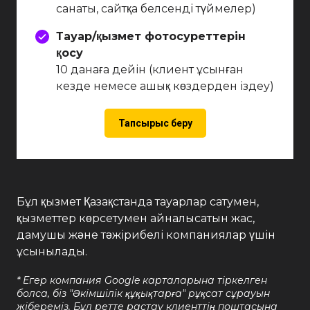
санаты, сайтқа белсенді түймелер)
Тауар/қызмет фотосуреттерін
қосу
10 данаға дейін (клиент ұсынған
кезде немесе ашық көздерден іздеу)
Тапсырыс беру
Бұл қызмет Қазақстанда тауарлар сатумен,
қызметтер көрсетумен айналысатын жас,
дамушы және тәжірибелі компаниялар үшін
ұсынылады.
* Егер компания Google карталарына тіркелген
болса, біз "Әкімшілік құқықтарға" рұқсат сұрауын
жібереміз. Бұл ретте растау клиенттің поштасына