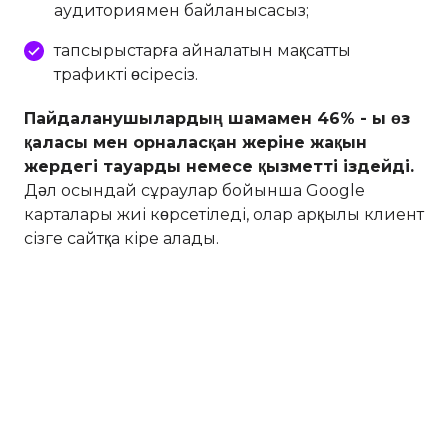
аудиториямен байланысасыз;
тапсырыстарға айналатын мақсатты
трафикті өсіресіз.
Пайдаланушылардың шамамен 46% - ы өз
қаласы мен орналасқан жеріне жақын
жердегі тауарды немесе қызметті іздейді.
Дәл осындай сұраулар бойынша Google
карталары жиі көрсетіледі, олар арқылы клиент
сізге сайтқа кіре алады.