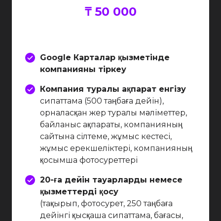
₸ 50 000
Google Карталар қызметінде
компанияны тіркеу
Компания туралы ақпарат енгізу
сипаттама (500 таңбаға дейін),
орналасқан жер туралы мәліметтер,
байланыс ақпараты, компанияның
сайтына сілтеме, жұмыс кестесі,
жұмыс ерекшеліктері, компанияның
қосымша фотосуреттері
20-ға дейін тауарларды немесе
қызметтерді қосу
(тақырып, фотосурет, 250 таңбаға
дейінгі қысқаша сипаттама, бағасы,