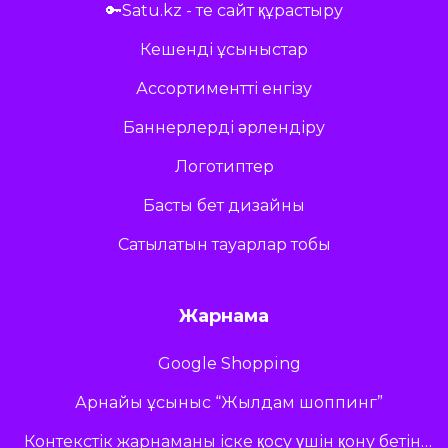
🔑Satu.kz - те сайт құрастыру
Кешенді ұсыныстар
Ассортиментті енгізу
Баннерлерді әрлендіру
Логотиптер
Басты бет дизайны
Сатылатын тауарлар тобы
Жарнама
Google Shopping
Арнайы ұсыныс “Жылдам шоппинг”
Контекстік жарнаманы іске қосу үшін қону бетіне арналған ұсыныстар