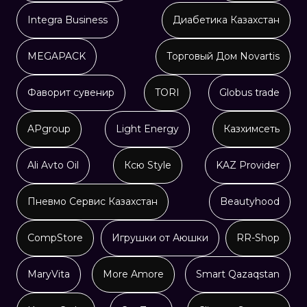
Integra Business
Диабетика Казахстан
MEGAPACK
Торговый Дом Novartis
Фаворит сувенир
TORI
Globus trade
APgroup
Light Energy
Казхимсеть
Ali Avto Oil
Ксю Style
KAZ Provider
Пневмо Сервис Казахстан
Beautyhood
CompStore
Игрушки от Аюшки
RR-Shop
MaryVita
More Amore
Smart Qazaqstan