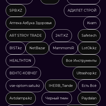
SPB.KZ
АДИЛЕТ СТРОЙ
Аптека Азбука Здоровья
Kvam
ART STROY TRADE
24IT.KZ
Safetech
BIST.kz
NetBazar
MammomiR
LotOk.kz
HEALTHTON
Все Инструменты
ВЕНТС-КОВЧЕГ
Ultrashop.kz
vse-optom.satu.kz
IHERB_Tiande
Есть Всё
Avtolampa.kz
Черный тмин
Paydalan