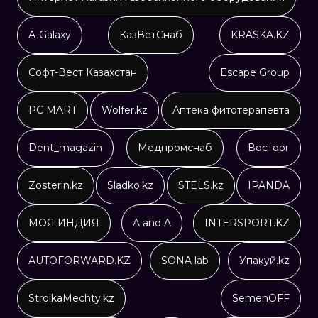
A-Galaxy
КазВетСнаб
KRASKA.KZ
Софт-Вест Казахстан
Escape Group
PC MART
Wolfer.kz
Аптека фитотерапевта
Dent_magazin
Медпромснаб
Восторг
Zosterin.kz
Sladko.kz
STELS.kz
IPANDA
МОЯ ИНДИЯ
A and A
INTERSPORT.KZ
AUTOFORWARD.KZ
SONA lab
Упакуй.kz
StroikaMechty.kz
SemenOFF