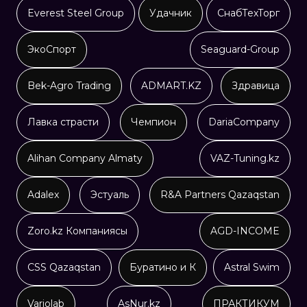
Everest Steel Group
Удачник
СнабТехТорг
ЭкоСпорт
Seaguard-Group
Bek-Agro Trading
ADMART.KZ
Здравица
Лавка страсти
Чемпион
DariaCompany
Alihan Company Almaty
VAZ-Tuning.kz
Adalex
Эстуаль
R&A Partners Qazaqstan
Zoro.kz Компаниясы
AGD-INCOME
CSS Qazaqstan
Буратино и К
Astral Swim
Variolab
AsNur.kz
ПРАКТИКУМ