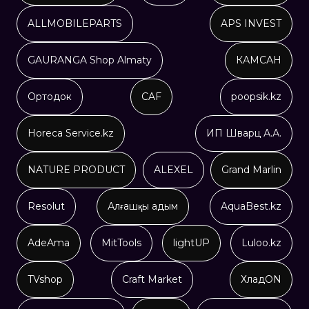
ALLMOBILEPARTS
APS INVEST
GAURANGA Shop Almaty
КАМСАН
Ортодок
CAF
poopsik.kz
Horeca Service.kz
ИП Шварц А.А.
NATURE PRODUCT
ALEXEL
Grand Marlin
Resolut
Алғашқы адым
AquaBest.kz
AdeAma
MitTools
lightUP
Luloo.kz
TVshop
Craft Market
ХладON