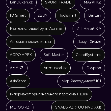
LanDuken.kz
SPORT TRADE
MAYKI.KZ
ID Smart
2BUY
Toolsmart
Ватцап
КазТехнолоджиГрупп Астана
ИП Нигай К.А
Автоматические котлы
Даму - Химия
AGRO APEX
Soft Master
GrandSystems
AMY.KZ
Artmusical.kz
Oxyprop
AsiaStore
Мир Расходникoff 101
Гипермакет оригинального парфюма ПШик
METOO.KZ
SNABS.KZ (ТОО NVO XXI)