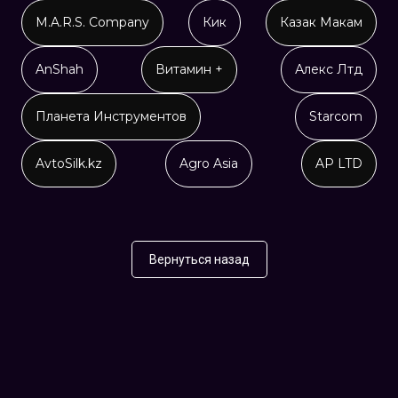
M.A.R.S. Company
Кик
Казак Макам
AnShah
Витамин +
Алекс Лтд
Планета Инструментов
Starcom
AvtoSilk.kz
Agro Asia
AP LTD
Вернуться назад