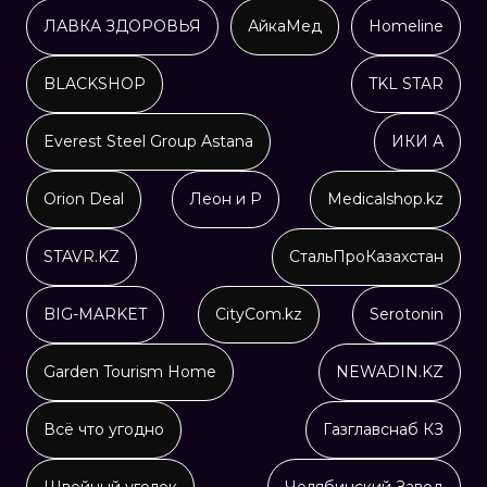
ЛАВКА ЗДОРОВЬЯ
АйкаМед
Homeline
BLACKSHOP
TKL STAR
Everest Steel Group Astana
ИКИ А
Orion Deal
Леон и Р
Medicalshop.kz
STAVR.KZ
СтальПроКазахстан
BIG-MARKET
CityCom.kz
Serotonin
Garden Tourism Home
NEWADIN.KZ
Всё что угодно
Газглавснаб КЗ