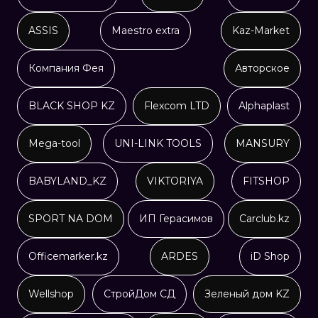
ASSIS
Maestro extra
Kaz-Market
Компания Фея
Авторское
BLACK SHOP KZ
Flexcom LTD
Alphaplast
Mega-tool
UNI-LINK TOOLS
MANSURY
BABYLAND_KZ
VIKTORIYA
FITSHOP
SPORT NA DOM
ИП Герасимов
Carclub.kz
Officemarker.kz
ARDES
iD Shop
Wellshop
CтpoйДoм CД
Зеленый дом KZ