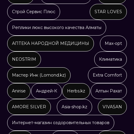
Строй Сервис Плюс
STAR LOVES
Реплики люкс высокого качества Алматы
АПТЕКА НАРОДНОЙ МЕДИЦИНЫ
Max-opt
NEOSTRIM
Климатика
Мастер Инк (Lomond.kz)
Extra Comfort
Anirise
Андрей-К
Herbs.kz
Алтын Рахат
AMORE SILVER
Asia-shop.kz
VIVASAN
Интернет-магазин оздоровительных товаров