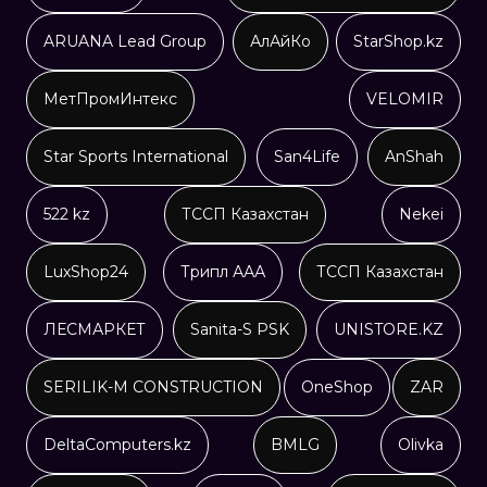
ARUANA Lead Group
АлАйКо
StarShop.kz
МетПромИнтекс
VELOMIR
Star Sports International
San4Life
AnShah
522 kz
ТССП Казахстан
Nekei
LuxShop24
Трипл ААА
ТССП Казахстан
ЛЕСМАРКЕТ
Sanita-S PSK
UNISTORE.KZ
SERILIK-M CONSTRUCTION
OneShop
ZAR
DeltaComputers.kz
BMLG
Olivka