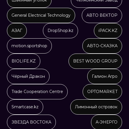
Швейный уголок
Челябинский Завод
General Electrical Technology
АВТО ВЕКТОР
АЗАГ
DropShop.kz
iPACK.KZ
motion.sportshop
АВТО-СКАЗКА
BIOLIFE.KZ
BEST WOOD GROUP
Чёрный Дракон
Галион Агро
Trade Cooperation Centre
OPTOMARKET
Smartcase.kz
Лимонный островок
ЗВЕЗДА ВОСТОКА
А-ЭНЕРГО