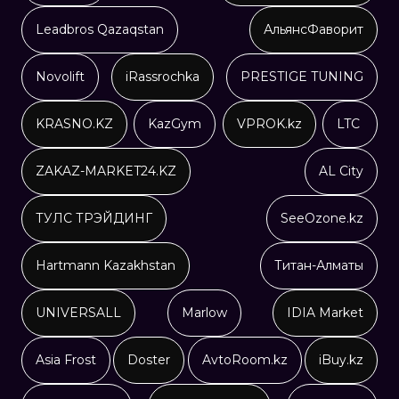
Leadbros Qazaqstan
АльянсФаворит
Novolift
iRassrochka
PRESTIGE TUNING
KRASNO.KZ
KazGym
VPROK.kz
LTC
ZAKAZ-MARKET24.KZ
AL City
ТУЛС ТРЭЙДИНГ
SeeOzone.kz
Hartmann Kazakhstan
Титан-Алматы
UNIVERSALL
Marlow
IDIA Market
Asia Frost
Doster
AvtoRoom.kz
iBuy.kz