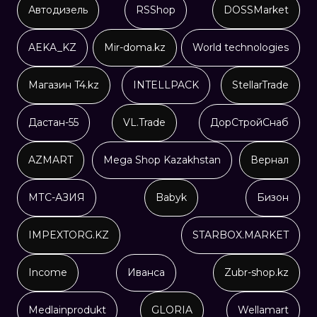
Автодизель
RSShop
DOSSMarket
AEKA_KZ
Mir-doma.kz
World technologies
Магазин T4.kz
INTELLPACK
StellarTrade
Дастан-55
VL.Trade
ДорСтройСнаб
AZMART
Mega Shop Kazakhstan
Вернал
МТС-АЗИЯ
Babyk
Бизон
IMPEXTORG.KZ
STARBOX.MARKET
Income
Иванса
Zubr-shop.kz
Medlainprodukt
GLORIA
Wellamart