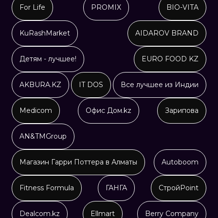
For Life
PROMIX
BIO-VITA
KuRashMarket
AIDAROV BRAND
Детям - лучшее!
EURO FOOD KZ
AKBURA.KZ
IT DOS
Все лучшее из Индии
Medicom
Офис Дом.kz
Зарипова
AN&TMGroup
Магазин Гарри Поттера в Алматы
Autoboom
Fitness Formula
ГАНГА
СтройPoint
Dealcom.kz
Ellmart
Berry Company