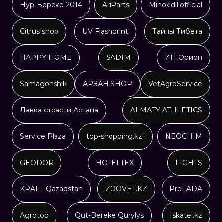
Нур-Береке 2014
AriParts
Minoxidil.official
Citrus shop
UV Flashprint
Тайны Тибета
HAPPY HOME
SADIM
ИП Орион
Samagonshik
АРЗАН SHOP
VetAgroService
Лавка страсти Астана
ALMATY ATHLETICS
Service Plaza
top-shopping.kz"
NEOCHIM
GEODOR
HOTELTEX
LIGHTS
KRAFT Qazaqstan
ZOOVET.KZ
ProLADA
Agrotop
Qut-Bereke Qurylys
Iskatel.kz