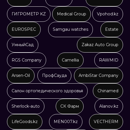
ГИГРОМЕТР KZ
Medical Group
Vpohod.kz
EUROSPEC
Samgau watches
Estate
УмныйСад
Zakaz Auto Group
RGS Company
Camellia
RAWMID
Arsen-Oil
ПрофСауда
AmbiStar Company
Салон ортопедического здоровья
Chinamed
Sherlock-auto
СК Фарм
Alanov.kz
LifeGoods.kz
MEN007.kz
VECTHERM