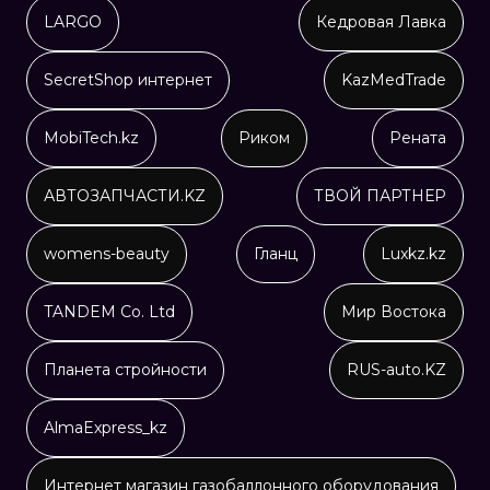
LARGO
Кедровая Лавка
SecretShop интернет
KazMedTrade
MobiTech.kz
Риком
Рената
АВТОЗАПЧАСТИ.KZ
ТВОЙ ПАРТНЕР
womens-beauty
Гланц
Luxkz.kz
TANDEM Co. Ltd
Мир Востока
Планета стройности
RUS-auto.KZ
AlmaExpress_kz
Интернет магазин газобаллонного оборудования