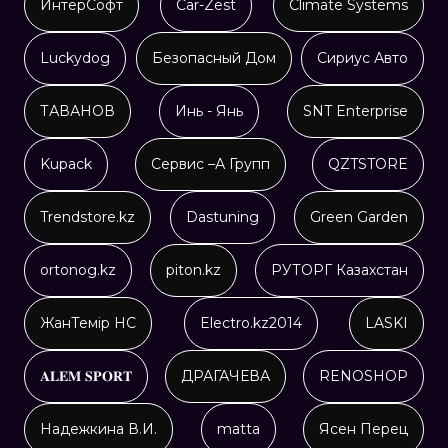
ИнтерСофт
Car-Zest
Climate Systems
Luckydog
Безопасный Дом
Сириус Авто
ТАВАНОВ
Инь - Янь
SNT Enterprise
Kupack
Сервис –А Групп
QZTSTORE
Trendstore.kz
Dastuning
Green Garden
ortonog.kz
piton.kz
РУТОРГ Казахстан
ЖанТемір НС
Electro.kz2014
LASKI
𝐀𝐋𝐄𝐌 𝐒𝐏𝐎𝐑𝐓
ДРАГАЧЕВА
RENOSHOP
Надежкина В.И.
matta
Ясен Перец